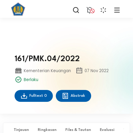
161/PMK.04/2022
Kementerian Keuangan
07 Nov 2022
Berlaku
Fulltext
0
Abstrak
Tinjauan
Ringkasan
Files & Tautan
Evaluasi
✨ Ta