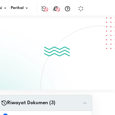
i
Perihal
if Bunga
s Pajak
ita
nal HKN
tistik
nghargaan JDIH
Riwayat Dokumen (3)