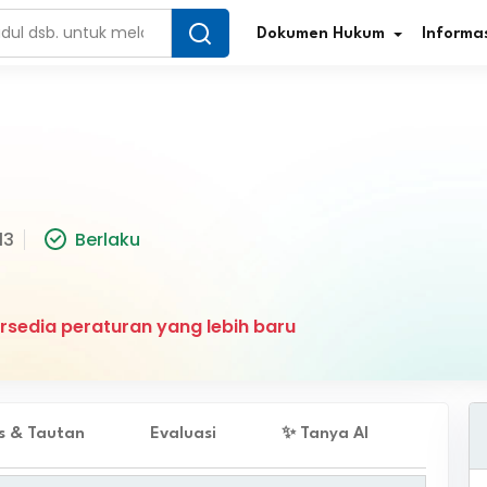
Dokumen Hukum
Informas
Infografis Regulasi
Tar
13
Berlaku
Simplifikasi Regulasi
Kur
Direktori Regulasi
Ber
rsedia peraturan yang lebih baru
Program Perencanaan
Jur
Penelitian/Pengkajian Hukum
Sta
Video Sosialisasi
Pe
es & Tautan
Evaluasi
✨ Tanya AI
Kamus Hukum