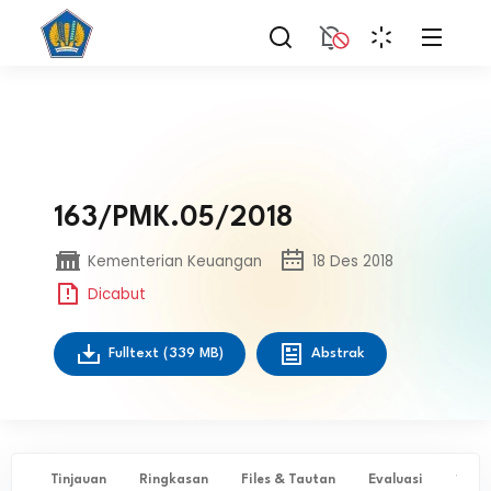
163/PMK.05/2018
Kementerian Keuangan
18 Des 2018
Dicabut
Fulltext
(339 MB)
Abstrak
Tinjauan
Ringkasan
Files & Tautan
Evaluasi
✨ Ta