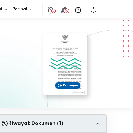
i
Perihal
if Bunga
s Pajak
ita
Pratinjau
nal HKN
tistik
nghargaan JDIH
Riwayat Dokumen (1)