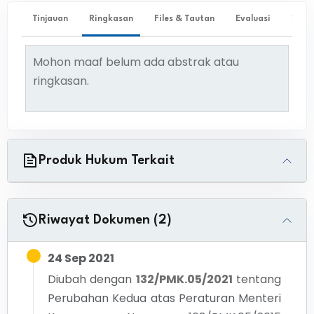
Tinjauan
Ringkasan
Files & Tautan
Evaluasi
✨ Ta
Mohon maaf belum ada abstrak atau
ringkasan.
Produk Hukum Terkait
Riwayat Dokumen (2)
24 Sep 2021
Diubah dengan
132/PMK.05/2021
tentang
Perubahan Kedua atas Peraturan Menteri