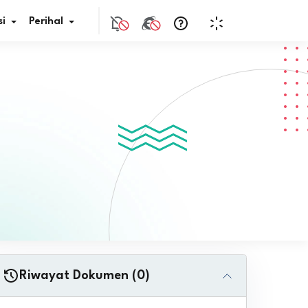
i
Perihal
if Bunga
s Pajak
ita
nal HKN
tistik
nghargaan JDIH
Riwayat Dokumen (0)