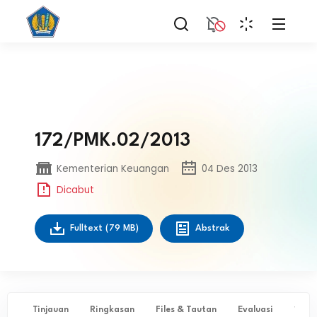
172/PMK.02/2013
Kementerian Keuangan
04 Des 2013
Dicabut
Fulltext
(79 MB)
Abstrak
Tinjauan
Ringkasan
Files & Tautan
Evaluasi
✨ Ta