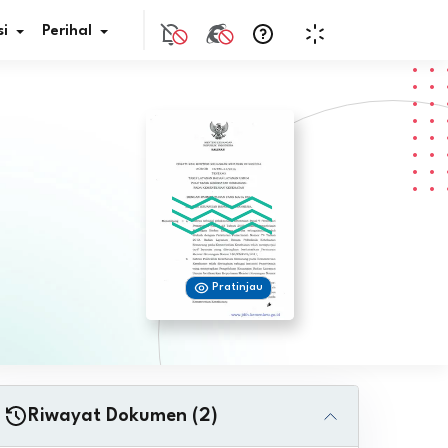
i
Perihal
if Bunga
s Pajak
ita
Pratinjau
nal HKN
tistik
nghargaan JDIH
Riwayat Dokumen (2)