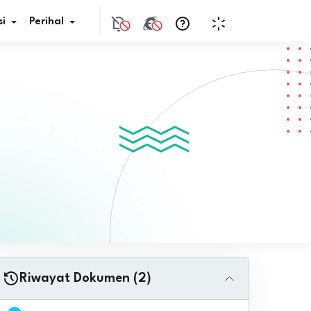
i
Perihal
if Bunga
s Pajak
ita
nal HKN
tistik
nghargaan JDIH
Riwayat Dokumen (2)