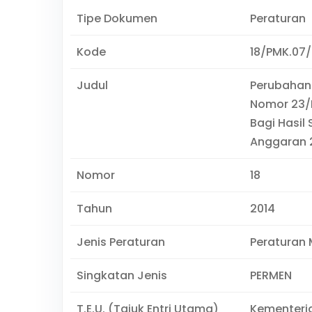
Tipe Dokumen
Peraturan
Kode
18/PMK.07/
Judul
Perubahan
Nomor 23/P
Bagi Hasi
Anggaran 2
Nomor
18
Tahun
2014
Jenis Peraturan
Peraturan 
Singkatan Jenis
PERMEN
T.E.U. (Tajuk Entri Utama)
Kementeri