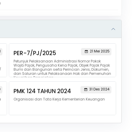
m
1
21 Mei 2025
PER-7/PJ/2025
Petunjuk Pelaksanaan Administrasi Nomor Pokok
Wajib Pajak, Pengusaha Kena Pajak, Objek Pajak Pajak
/
Bumi dan Bangunan serta Perincian Jenis, Dokumen,
dan Saluran untuk Pelaksanaan Hak dan Pemenuhan
Kewajiban Perpajakan
9
31 Des 2024
PMK 124 TAHUN 2024
a
Organisasi dan Tata Kerja Kementerian Keuangan