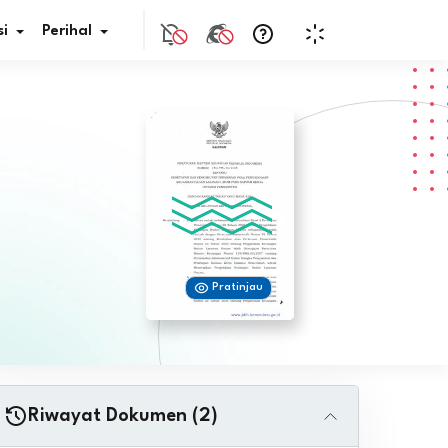
i
Perihal
if Bunga
s Pajak
ita
Pratinjau
nal HKN
tistik
nghargaan JDIH
Riwayat Dokumen (2)