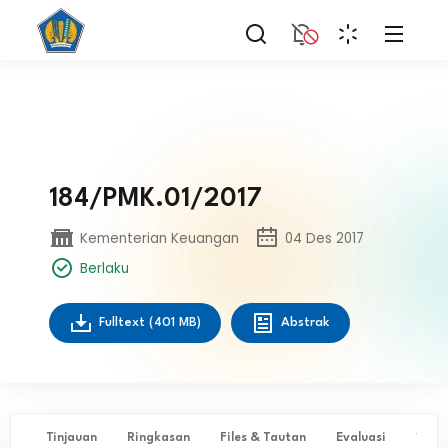
184/PMK.01/2017
Kementerian Keuangan
04 Des 2017
Berlaku
Fulltext
(401 MB)
Abstrak
Tinjauan
Ringkasan
Files & Tautan
Evaluasi
✨ Ta