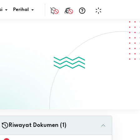
i
Perihal
if Bunga
s Pajak
ita
nal HKN
tistik
nghargaan JDIH
Riwayat Dokumen (1)