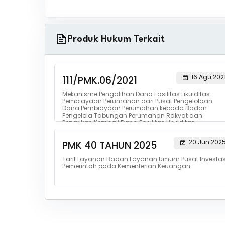
Produk Hukum Terkait
16 Agu 202
111/PMK.06/2021
Mekanisme Pengalihan Dana Fasilitas Likuiditas
Pembiayaan Perumahan dari Pusat Pengelolaan
Dana Pembiayaan Perumahan kepada Badan
Pengelola Tabungan Perumahan Rakyat dan
Penarikan Kembali Dana Fasilitas Likuiditas
Pembiayaan Per...
20 Jun 202
PMK 40 TAHUN 2025
Tarif Layanan Badan Layanan Umum Pusat Investas
Pemerintah pada Kementerian Keuangan