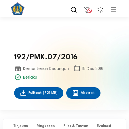
192/PMK.07/2016
Kementerian Keuangan
15 Des 2016
Berlaku
Fulltext
(721 MB)
Abstrak
Tinjauan
Ringkasan
Files & Tautan
Evaluasi
✨ Ta