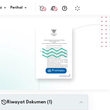
i
Perihal
if Bunga
s Pajak
ita
Pratinjau
nal HKN
tistik
nghargaan JDIH
Riwayat Dokumen (1)