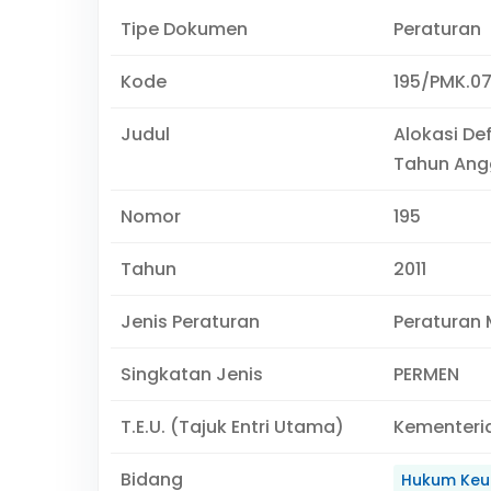
Tipe Dokumen
Peraturan
Kode
195/PMK.07
Judul
Alokasi De
Tahun Angg
Nomor
195
Tahun
2011
Jenis Peraturan
Peraturan 
Singkatan Jenis
PERMEN
T.E.U. (Tajuk Entri Utama)
Kementeri
Bidang
Hukum Keu