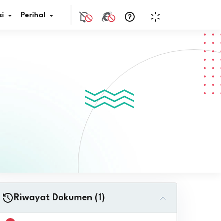
i
Perihal
if Bunga
s Pajak
ita
nal HKN
tistik
nghargaan JDIH
Riwayat Dokumen (1)