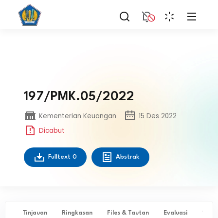
197/PMK.05/2022
Kementerian Keuangan
15 Des 2022
Dicabut
Fulltext
0
Abstrak
Tinjauan
Ringkasan
Files & Tautan
Evaluasi
✨ Ta