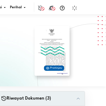
i
Perihal
if Bunga
s Pajak
ita
Pratinjau
nal HKN
tistik
nghargaan JDIH
Riwayat Dokumen (3)