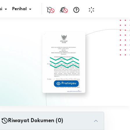
i
Perihal
if Bunga
s Pajak
ita
Pratinjau
nal HKN
tistik
nghargaan JDIH
Riwayat Dokumen (0)