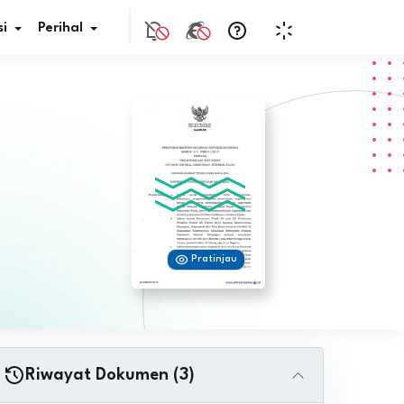
i
Perihal
if Bunga
s Pajak
ita
Pratinjau
nal HKN
tistik
nghargaan JDIH
Riwayat Dokumen (3)