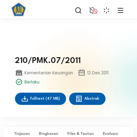
210/PMK.07/2011
Kementerian Keuangan
12 Des 2011
Berlaku
Fulltext
(47 MB)
Abstrak
Tinjauan
Ringkasan
Files & Tautan
Evaluasi
✨ Ta