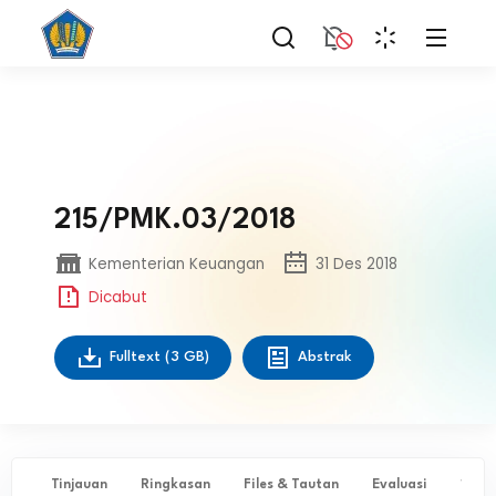
215/PMK.03/2018
Kementerian Keuangan
31 Des 2018
Dicabut
Fulltext
(3 GB)
Abstrak
Tinjauan
Ringkasan
Files & Tautan
Evaluasi
✨ Ta