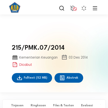
215/PMK.07/2014
Kementerian Keuangan
03 Des 2014
Dicabut
Fulltext
(52 MB)
Abstrak
Tinjauan
Ringkasan
Files & Tautan
Evaluasi
✨ Ta