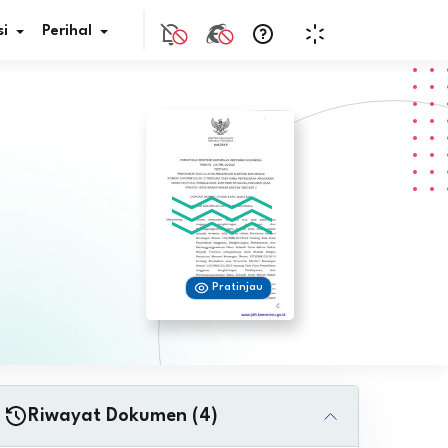
i
Perihal
if Bunga
s Pajak
ita
Pratinjau
nal HKN
tistik
nghargaan JDIH
Riwayat Dokumen (4)