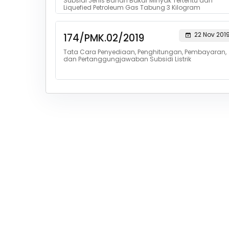
Subsidi Jenis Bahan Bakar Minyak Tertentu dan
Liquefied Petroleum Gas Tabung 3 Kilogram
22 Nov 201
174/PMK.02/2019
Tata Cara Penyediaan, Penghitungan, Pembayaran,
dan Pertanggungjawaban Subsidi Listrik