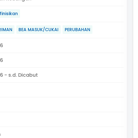
inisikan
RIMAN
BEA MASUK/CUKAI
PERUBAHAN
06
06
6 - s.d. Dicabut
m