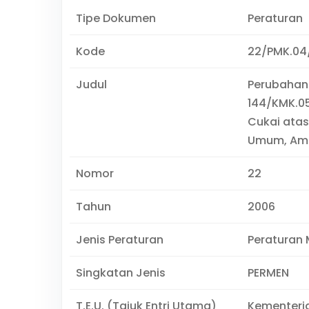
Tipe Dokumen
Peraturan
Kode
22/PMK.04
Judul
Perubahan
144/KMK.0
Cukai atas
Umum, Amal
Nomor
22
Tahun
2006
Jenis Peraturan
Peraturan 
Singkatan Jenis
PERMEN
T.E.U. (Tajuk Entri Utama)
Kementeri