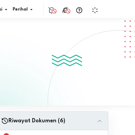
i
Perihal
if Bunga
s Pajak
ita
nal HKN
tistik
nghargaan JDIH
Riwayat Dokumen (6)