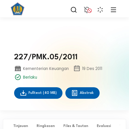
227/PMK.05/2011
Kementerian Keuangan
19 Des 2011
Berlaku
Fulltext
(40 MB)
Abstrak
Tinjauan
Ringkasan
Files & Tautan
Evaluasi
✨ Ta