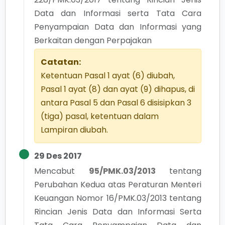
Data dan Informasi serta Tata Cara
Penyampaian Data dan Informasi yang
Berkaitan dengan Perpajakan
Catatan:
Ketentuan Pasal 1 ayat (6) diubah,
Pasal 1 ayat (8) dan ayat (9) dihapus, di
antara Pasal 5 dan Pasal 6 disisipkan 3
(tiga) pasal, ketentuan dalam
Lampiran diubah.
29 Des 2017
Mencabut
95/PMK.03/2013
tentang
Perubahan Kedua atas Peraturan Menteri
Keuangan Nomor 16/PMK.03/2013 tentang
Rincian Jenis Data dan Informasi Serta