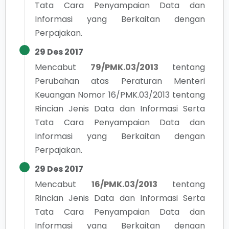
Tata Cara Penyampaian Data dan
Informasi yang Berkaitan dengan
Perpajakan.
29 Des 2017
Mencabut
79/PMK.03/2013
tentang
Perubahan atas Peraturan Menteri
Keuangan Nomor 16/PMK.03/2013 tentang
Rincian Jenis Data dan Informasi Serta
Tata Cara Penyampaian Data dan
Informasi yang Berkaitan dengan
Perpajakan.
29 Des 2017
Mencabut
16/PMK.03/2013
tentang
Rincian Jenis Data dan Informasi Serta
Tata Cara Penyampaian Data dan
Informasi yang Berkaitan dengan