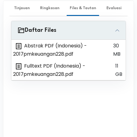
Tinjauan
Ringkasan
Files & Tautan
Evaluasi
Daftar Files
Abstrak PDF (Indonesia)
-
30
2017pmkeuangan228.pdf
MB
Fulltext PDF (Indonesia)
-
11
2017pmkeuangan228.pdf
GB