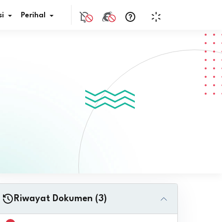
i
Perihal
if Bunga
s Pajak
ita
nal HKN
tistik
nghargaan JDIH
Riwayat Dokumen (3)