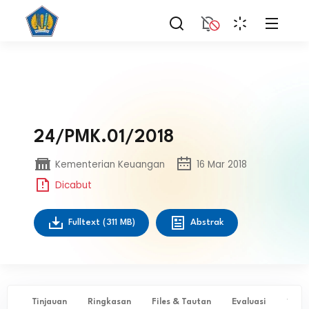
24/PMK.01/2018
Kementerian Keuangan
16 Mar 2018
Dicabut
Fulltext
(311 MB)
Abstrak
Tinjauan
Ringkasan
Files & Tautan
Evaluasi
✨ Ta