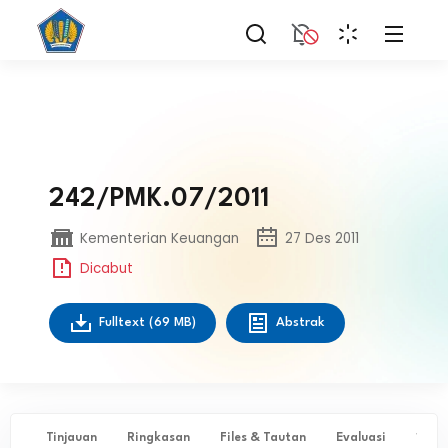
242/PMK.07/2011
Kementerian Keuangan
27 Des 2011
Dicabut
Fulltext
(69 MB)
Abstrak
Tinjauan
Ringkasan
Files & Tautan
Evaluasi
✨ Ta