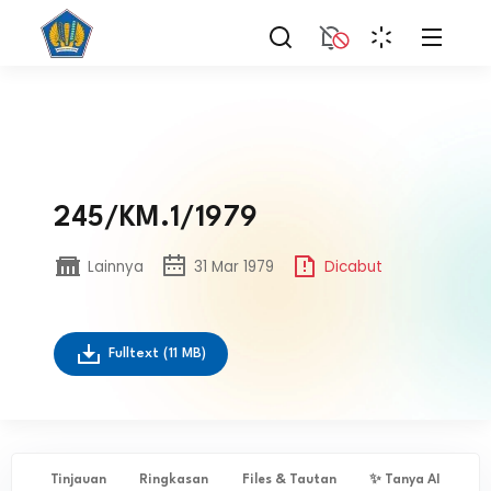
245/KM.1/1979
Lainnya
31 Mar 1979
Dicabut
Fulltext
(11 MB)
Tinjauan
Ringkasan
Files & Tautan
✨ Tanya AI