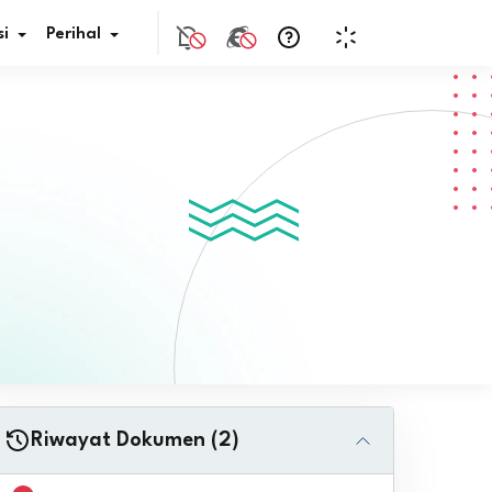
i
Perihal
if Bunga
s Pajak
ita
nal HKN
tistik
nghargaan JDIH
Riwayat Dokumen (2)