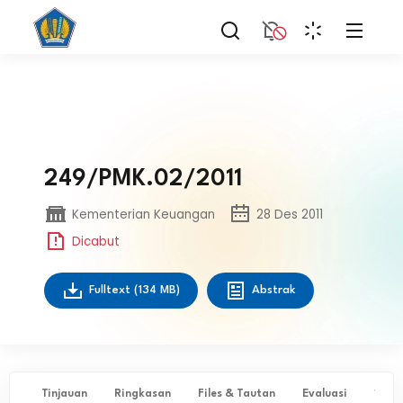
249/PMK.02/2011
Kementerian Keuangan
28 Des 2011
Dicabut
Fulltext
(134 MB)
Abstrak
Tinjauan
Ringkasan
Files & Tautan
Evaluasi
✨ Ta