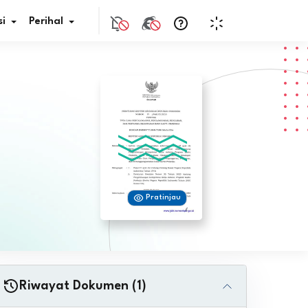
i
Perihal
if Bunga
s Pajak
ita
Pratinjau
nal HKN
tistik
nghargaan JDIH
Riwayat Dokumen (1)