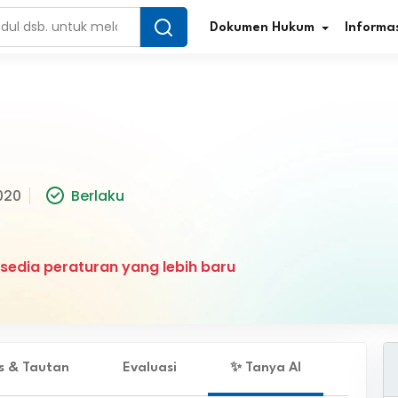
Dokumen Hukum
Informas
Infografis Regulasi
Tar
020
Berlaku
Simplifikasi Regulasi
Kur
Direktori Regulasi
Ber
sedia peraturan yang lebih baru
Program Perencanaan
Jur
Penelitian/Pengkajian Hukum
Sta
Video Sosialisasi
Pe
es & Tautan
Evaluasi
✨ Tanya AI
Kamus Hukum