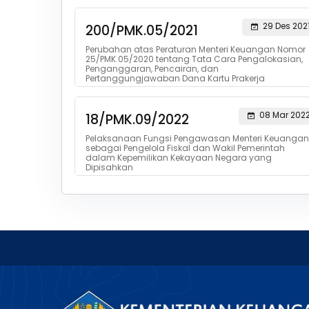
29 Des 202
200/PMK.05/2021
Perubahan atas Peraturan Menteri Keuangan Nomor
25/PMK.05/2020 tentang Tata Cara Pengalokasian,
Penganggaran, Pencairan, dan
Pertanggungjawaban Dana Kartu Prakerja
08 Mar 202
18/PMK.09/2022
Pelaksanaan Fungsi Pengawasan Menteri Keuangan
sebagai Pengelola Fiskal dan Wakil Pemerintah
dalam Kepemilikan Kekayaan Negara yang
Dipisahkan