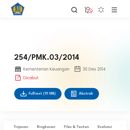
254/PMK.03/2014
Kementerian Keuangan
30 Des 2014
Dicabut
Fulltext
(111 MB)
Abstrak
Tinjauan
Ringkasan
Files & Tautan
Evaluasi
✨ Ta