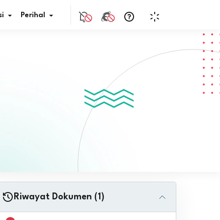
i
Perihal
if Bunga
s Pajak
ita
nal HKN
tistik
nghargaan JDIH
Riwayat Dokumen (1)