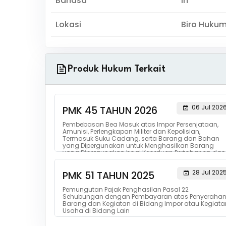
Bahasa
in
Lokasi
Biro Huku
Produk Hukum Terkait
06 Jul 202
PMK 45 TAHUN 2026
Pembebasan Bea Masuk atas Impor Persenjataan,
Amunisi, Perlengkapan Militer dan Kepolisian,
Termasuk Suku Cadang, serta Barang dan Bahan
yang Dipergunakan untuk Menghasilkan Barang
yang Dipergunakan bagi Keperluan Pertahanan dan
Keamanan Negara
28 Jul 202
PMK 51 TAHUN 2025
Pemungutan Pajak Penghasilan Pasal 22
Sehubungan dengan Pembayaran atas Penyeraha
Barang dan Kegiatan di Bidang Impor atau Kegiata
Usaha di Bidang Lain