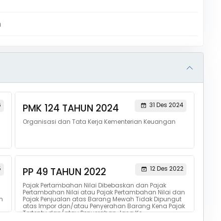
m
6
31 Des 2024
PMK 124 TAHUN 2024
Organisasi dan Tata Kerja Kementerian Keuangan
5
12 Des 2022
PP 49 TAHUN 2022
Pajak Pertambahan Nilai Dibebaskan dan Pajak
n
Pertambahan Nilai atau Pajak Pertambahan Nilai dan
n
Pajak Penjualan atas Barang Mewah Tidak Dipungut
atas lmpor dan/atau Penyerahan Barang Kena Pajak
Tertentu dan/atau Penyerahan Jasa Ke...