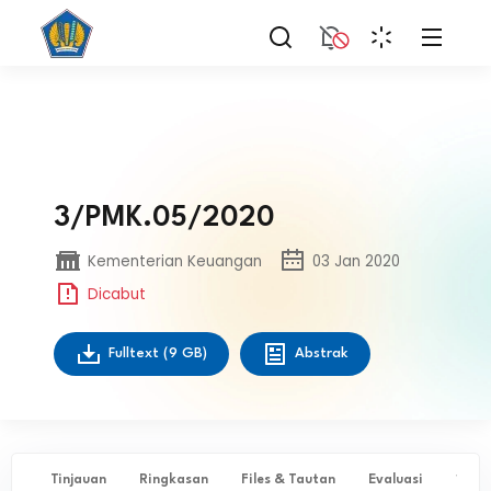
3/PMK.05/2020
Kementerian Keuangan
03 Jan 2020
Dicabut
Fulltext
(9 GB)
Abstrak
Tinjauan
Ringkasan
Files & Tautan
Evaluasi
✨ Ta