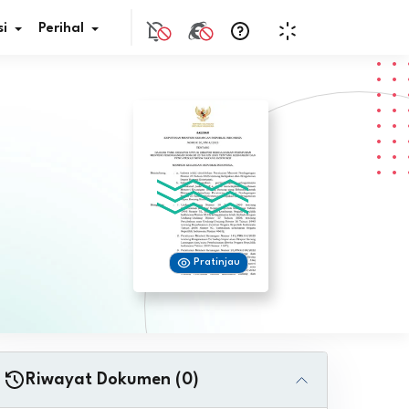
i
Perihal
if Bunga
s Pajak
ita
Pratinjau
nal HKN
tistik
nghargaan JDIH
Riwayat Dokumen (0)