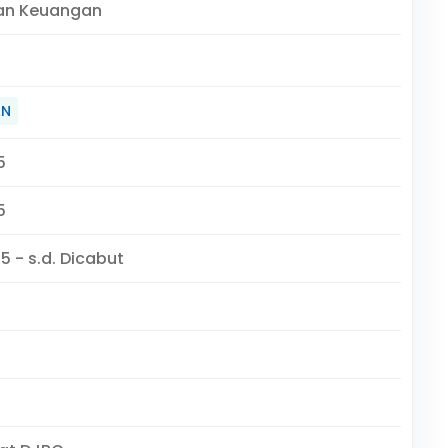
an Keuangan
AN
5
5
5 - s.d. Dicabut