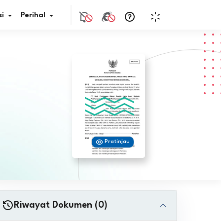
i
Perihal
if Bunga
s Pajak
ita
Pratinjau
nal HKN
tistik
nghargaan JDIH
Riwayat Dokumen (0)