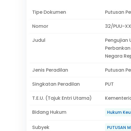
Tipe Dokumen
Putusan P
Nomor
32/PUU-XX
Judul
Pengujian
Perbankan
Negara Rep
Jenis Peradilan
Putusan P
Singkatan Peradilan
PUT
T.E.U. (Tajuk Entri Utama)
Kementeri
Bidang Hukum
Hukum Keu
Subyek
PUTUSAN M