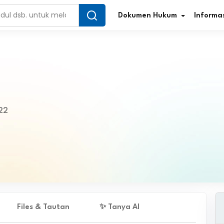
Dokumen Hukum
Informas
Infografis Regulasi
Tar
22
Simplifikasi Regulasi
Kur
Direktori Regulasi
Ber
Program Perencanaan
Jur
Penelitian/Pengkajian Hukum
Sta
Video Sosialisasi
Pe
Files & Tautan
✨ Tanya AI
Kamus Hukum