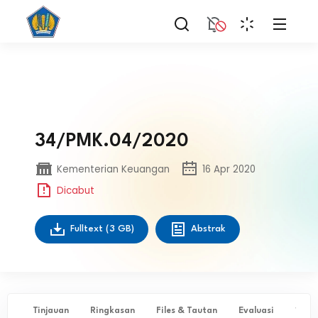
34/PMK.04/2020
Kementerian Keuangan
16 Apr 2020
Dicabut
Fulltext
(3 GB)
Abstrak
Tinjauan
Ringkasan
Files & Tautan
Evaluasi
✨ Ta