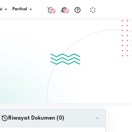
i
Perihal
if Bunga
s Pajak
ita
nal HKN
tistik
nghargaan JDIH
Riwayat Dokumen (0)