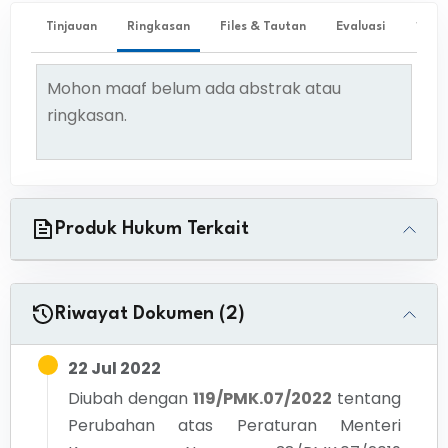
Tinjauan
Ringkasan
Files & Tautan
Evaluasi
✨ Ta
Mohon maaf belum ada abstrak atau
ringkasan.
Produk Hukum Terkait
Riwayat Dokumen (2)
22 Jul 2022
Diubah dengan
119/PMK.07/2022
tentang
Perubahan atas Peraturan Menteri