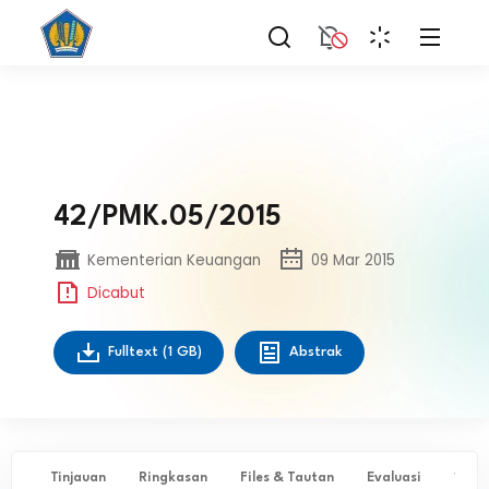
42/PMK.05/2015
Kementerian Keuangan
09 Mar 2015
Dicabut
Fulltext
(1 GB)
Abstrak
Tinjauan
Ringkasan
Files & Tautan
Evaluasi
✨ Ta