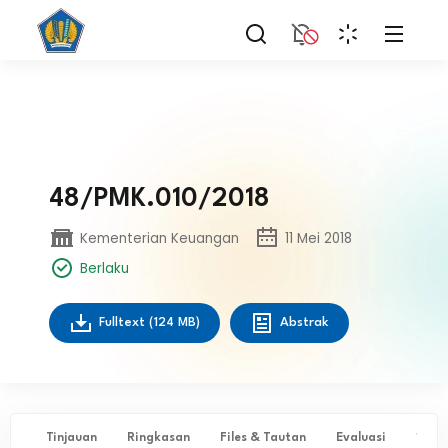
48/PMK.010/2018
Kementerian Keuangan
11 Mei 2018
Berlaku
Fulltext
(124 MB)
Abstrak
Tinjauan
Ringkasan
Files & Tautan
Evaluasi
✨ Ta