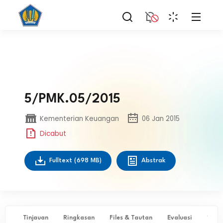
5/PMK.05/2015
Kementerian Keuangan
06 Jan 2015
Dicabut
Fulltext
(698 MB)
Abstrak
Tinjauan
Ringkasan
Files & Tautan
Evaluasi
✨ Ta