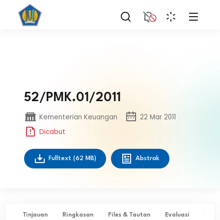
52/PMK.01/2011
Kementerian Keuangan
22 Mar 2011
Dicabut
Fulltext
(62 MB)
Abstrak
Tinjauan
Ringkasan
Files & Tautan
Evaluasi
✨ Ta