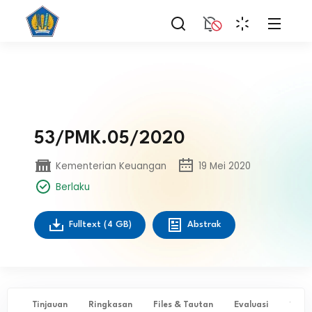
53/PMK.05/2020
Kementerian Keuangan
19 Mei 2020
Berlaku
Fulltext
(4 GB)
Abstrak
Tinjauan
Ringkasan
Files & Tautan
Evaluasi
✨ Ta