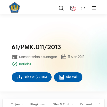
61/PMK.011/2013
Kementerian Keuangan
11 Mar 2013
Berlaku
Fulltext
(77 MB)
Abstrak
Tinjauan
Ringkasan
Files & Tautan
Evaluasi
✨ Ta