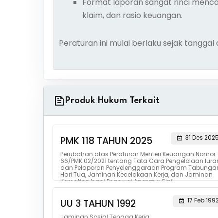
Format laporan sangat rinci mencaku
klaim, dan rasio keuangan.
Peraturan ini mulai berlaku sejak tanggal
Produk Hukum Terkait
31 Des 202
PMK 118 TAHUN 2025
Perubahan atas Peraturan Menteri Keuangan Nomor
66/PMK.02/2021 tentang Tata Cara Pengelolaan Iura
dan Pelaporan Penyelenggaraan Program Tabunga
Hari Tua, Jaminan Kecelakaan Kerja, dan Jaminan
Kematian bagi Pegawai Aparatur Sipil...
17 Feb 199
UU 3 TAHUN 1992
Jaminan Sosial Tenaga Kerja.