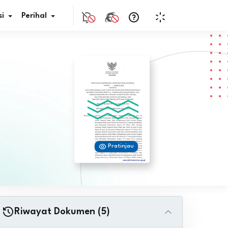
i
Perihal
if Bunga
s Pajak
ita
Pratinjau
nal HKN
tistik
nghargaan JDIH
Riwayat Dokumen (5)