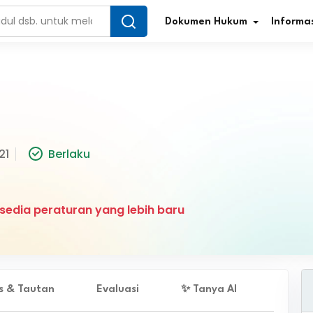
Dokumen Hukum
Informas
Infografis Regulasi
Tar
21
Berlaku
Simplifikasi Regulasi
Kur
Direktori Regulasi
Ber
sedia peraturan yang lebih baru
Program Perencanaan
Jur
Penelitian/Pengkajian Hukum
Sta
Video Sosialisasi
Pe
es & Tautan
Evaluasi
✨ Tanya AI
Kamus Hukum