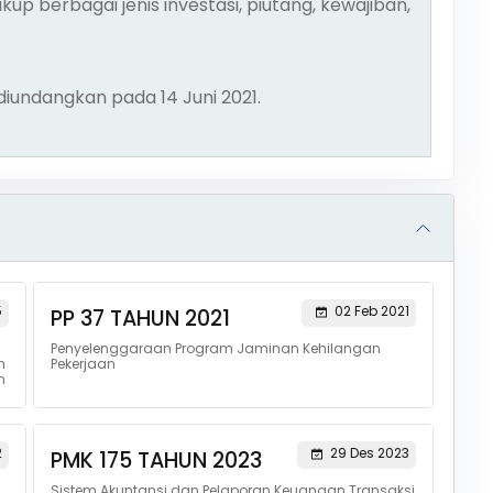
p berbagai jenis investasi, piutang, kewajiban,
 diundangkan pada 14 Juni 2021.
5
02 Feb 2021
PP 37 TAHUN 2021
Penyelenggaraan Program Jaminan Kehilangan
n
Pekerjaan
n
2
29 Des 2023
PMK 175 TAHUN 2023
Sistem Akuntansi dan Pelaporan Keuangan Transaksi