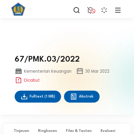
67/PMK.03/2022
Kementerian Keuangan
30 Mar 2022
Dicabut
Fulltext
(1 MB)
Abstrak
Tinjauan
Ringkasan
Files & Tautan
Evaluasi
✨ Ta