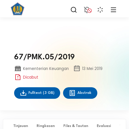
67/PMK.05/2019
Kementerian Keuangan
13 Mei 2019
Dicabut
Fulltext
(3 GB)
Abstrak
Tinjauan
Ringkasan
Files & Tautan
Evaluasi
✨ Ta